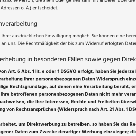
 juristische Person, die allein oder gemeinsam mit anderen über d
dressen o. Ä.) entscheidet.
enverarbeitung
hrer ausdrücklichen Einwilligung möglich. Sie können eine bereits
l an uns. Die Rechtmäßigkeit der bis zum Widerruf erfolgten Dat
erhebung in besonderen Fällen sowie gegen Dire
Art. 6 Abs. 1 lit. e oder f DSGVO erfolgt, haben Sie jederzeit
arbeitung Ihrer personenbezogenen Daten Widerspruch einzule
ilige Rechtsgrundlage, auf denen eine Verarbeitung beruht, 
Ihre betroffenen personenbezogenen Daten nicht mehr verar
achweisen, die Ihre Interessen, Rechte und Freiheiten überw
g von Rechtsansprüchen (Widerspruch nach Art. 21 Abs. 1 DS
eitet, um Direktwerbung zu betreiben, so haben Sie das Rec
ener Daten zum Zwecke derartiger Werbung einzulegen; dies gi